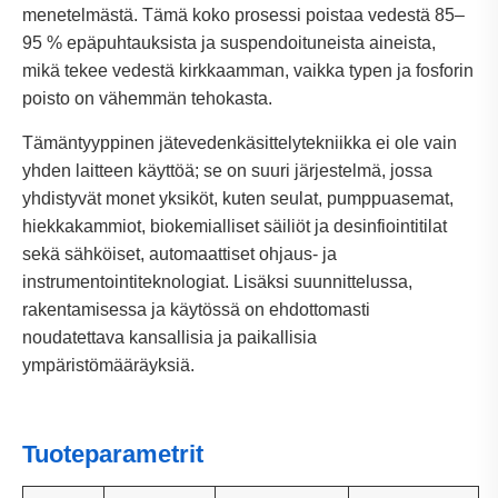
menetelmästä. Tämä koko prosessi poistaa vedestä 85–
95 % epäpuhtauksista ja suspendoituneista aineista,
mikä tekee vedestä kirkkaamman, vaikka typen ja fosforin
poisto on vähemmän tehokasta.
Tämäntyyppinen jätevedenkäsittelytekniikka ei ole vain
yhden laitteen käyttöä; se on suuri järjestelmä, jossa
yhdistyvät monet yksiköt, kuten seulat, pumppuasemat,
hiekkakammiot, biokemialliset säiliöt ja desinfiointitilat
sekä sähköiset, automaattiset ohjaus- ja
instrumentointiteknologiat. Lisäksi suunnittelussa,
rakentamisessa ja käytössä on ehdottomasti
noudatettava kansallisia ja paikallisia
ympäristömääräyksiä.
Tuoteparametrit