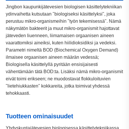
Jingbon kaupunkijätevesien biologisen käsittelytekniikan
ydinvaihetta kutsutaan "biologiseksi käsittelyksi", joka
perustuu mikro-organismeihin "työn tekemisessä". Nämä
näkymätön bakteerit ja muut mikro-organismit hajottavat
jäteveden liuenneen, liimamaisen orgaanisen aineen
vaarattomiksi aineiksi, kuten hiilidioksidiksi ja vedeksi.
Parametri nimeltä BOD (Biochemical Oxygen Demand)
ilmaisee orgaanisen aineen määrän vedessä;
Biologisella käsittelyllä pyritään ensisijaisesti
vähentämään tätä BOD:ta. Lisäksi nämä mikro-organismit
eivät toimi erikseen; ne muodostavat flokkuloituvien
"lietehiukkasten" kokkareita, jotka toimivat yhdessä
tehokkaasti.
Tuotteen ominaisuudet
Yhdyskuntajätevesien biologisessa käsittelytekniikassa