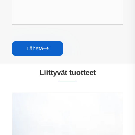
Lähetä

Liittyvät tuotteet