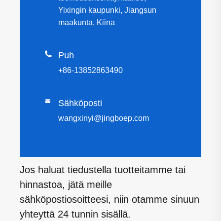
Yixingin kaupunki, Jiangsun
maakunta, Kiina

Puh
+86-13852863490

Sähköposti
wangxinyi@jingboep.com
Jos haluat tiedustella tuotteitamme tai
hinnastoa, jätä meille
sähköpostiosoitteesi, niin otamme sinuun
yhteyttä 24 tunnin sisällä.