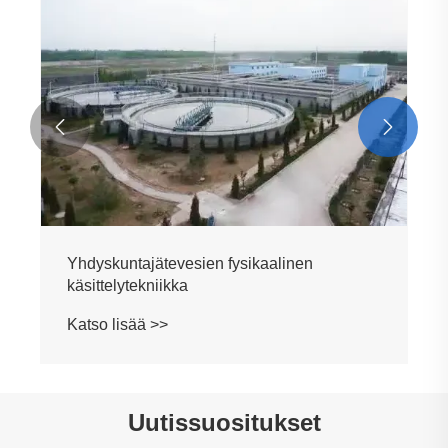


Urban Wastewater Treatment Engineering
Katso lisää >>
Uutissuositukset