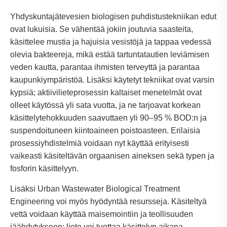
Yhdyskuntajätevesien biologisen puhdistustekniikan edut
ovat lukuisia. Se vähentää jokiin joutuvia saasteita,
käsittelee mustia ja hajuisia vesistöjä ja tappaa vedessä
olevia bakteereja, mikä estää tartuntatautien leviämisen
veden kautta, parantaa ihmisten terveyttä ja parantaa
kaupunkiympäristöä. Lisäksi käytetyt tekniikat ovat varsin
kypsiä; aktiivilieteprosessin kaltaiset menetelmät ovat
olleet käytössä yli sata vuotta, ja ne tarjoavat korkean
käsittelytehokkuuden saavuttaen yli 90–95 % BOD:n ja
suspendoituneen kiintoaineen poistoasteen. Erilaisia ​​
prosessiyhdistelmiä voidaan nyt käyttää erityisesti
vaikeasti käsiteltävän orgaanisen aineksen sekä typen ja
fosforin käsittelyyn.
Lisäksi Urban Wastewater Biological Treatment
Engineering voi myös hyödyntää resursseja. Käsiteltyä
vettä voidaan käyttää maisemointiin ja teollisuuden
jäähdytykseen; liete voi tuottaa käsittelyn aikana