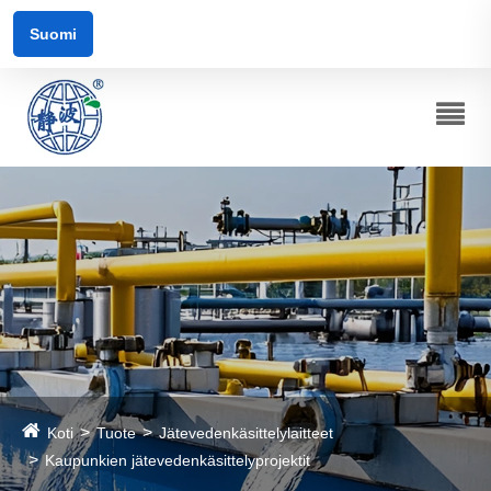
Suomi
Koti
Tuote
Jätevedenkäsittelylaitteet
Kaupunkien jätevedenkäsittelyprojektit