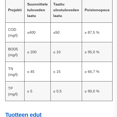
Suunnittele
Taattu
Projekti
tuloveden
ulostuloveden
Poistonopeus
laatu
laatu
COD
≤400
≤50
≥ 87,5 %
(mg/l)
BOD5
≤ 200
≤ 10
≥ 95,0 %
(mg/l)
TN
≤ 45
≤ 15
≥ 66,7 %
(mg/l)
TP
≤ 5
≤ 0,5
≥ 90,0 %
(mg/l)
Tuotteen edut