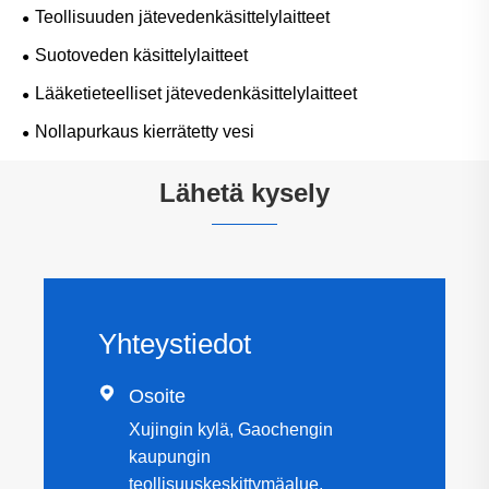
Teollisuuden jätevedenkäsittelylaitteet
Suotoveden käsittelylaitteet
Lääketieteelliset jätevedenkäsittelylaitteet
Nollapurkaus kierrätetty vesi
Lähetä kysely
Yhteystiedot

Osoite
Xujingin kylä, Gaochengin
kaupungin
teollisuuskeskittymäalue,