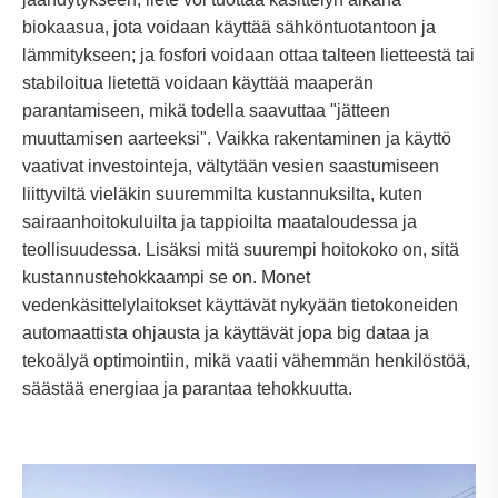
biokaasua, jota voidaan käyttää sähköntuotantoon ja
lämmitykseen; ja fosfori voidaan ottaa talteen lietteestä tai
stabiloitua lietettä voidaan käyttää maaperän
parantamiseen, mikä todella saavuttaa "jätteen
muuttamisen aarteeksi". Vaikka rakentaminen ja käyttö
vaativat investointeja, vältytään vesien saastumiseen
liittyviltä vieläkin suuremmilta kustannuksilta, kuten
sairaanhoitokuluilta ja tappioilta maataloudessa ja
teollisuudessa. Lisäksi mitä suurempi hoitokoko on, sitä
kustannustehokkaampi se on. Monet
vedenkäsittelylaitokset käyttävät nykyään tietokoneiden
automaattista ohjausta ja käyttävät jopa big dataa ja
tekoälyä optimointiin, mikä vaatii vähemmän henkilöstöä,
säästää energiaa ja parantaa tehokkuutta.