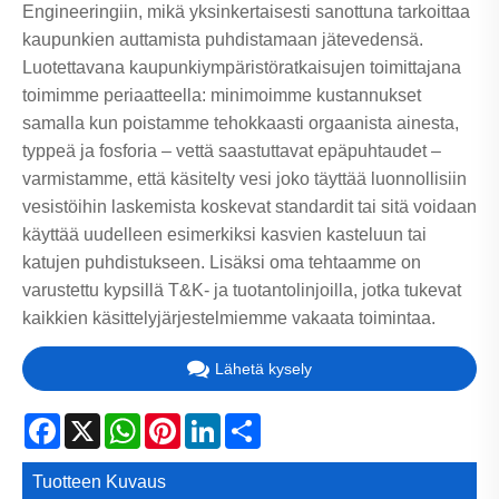
Engineeringiin, mikä yksinkertaisesti sanottuna tarkoittaa
kaupunkien auttamista puhdistamaan jätevedensä.
Luotettavana kaupunkiympäristöratkaisujen toimittajana
toimimme periaatteella: minimoimme kustannukset
samalla kun poistamme tehokkaasti orgaanista ainesta,
typpeä ja fosforia – vettä saastuttavat epäpuhtaudet –
varmistamme, että käsitelty vesi joko täyttää luonnollisiin
vesistöihin laskemista koskevat standardit tai sitä voidaan
käyttää uudelleen esimerkiksi kasvien kasteluun tai
katujen puhdistukseen. Lisäksi oma tehtaamme on
varustettu kypsillä T&K- ja tuotantolinjoilla, jotka tukevat
kaikkien käsittelyjärjestelmiemme vakaata toimintaa.
Lähetä kysely
Facebook
X
WhatsApp
Pinterest
LinkedIn
Share
Tuotteen Kuvaus