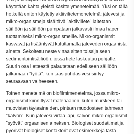
käytetään kahta yleistä käsittelymenetelmää. Yksi on tällä
hetkellä eniten käytetty aktiivilietemenetelmä: jätevesi ja
mikro-organismeja sisältävä "aktiiviliete" laitetaan
säiliöön ja säiliöön pumpataan jatkuvasti ilmaa hapen
tuottamiseksi mikro-organismeille. Mikro-organismit
kasvavat ja lisääntyvät kuluttamalla jäteveden orgaanista
ainetta. Sekoitettu neste virtaa sitten toissijaiseen
sedimentointisäiliöön, jossa liete laskeutuu pohjalle.
Suurin osa lietteestä palautetaan edelliseen säiliöön
jatkamaan "työtä", kun taas puhdas vesi siirtyy
seuraavaan vaiheeseen.
Toinen menetelmä on biofilmimenetelmä, jossa mikro-
organismit kiinnittyvät materiaalien, kuten murskeen tai
muovisten täyteaineiden, pintaan muodostaen tahmean
"kalvon". Kun jätevesi virtaa läpi, kalvon mikro-organismit
"syövät" orgaanisen aineksen. Biologiset suodattimet ja
pyörivät biologiset kontaktorit ovat esimerkkejä tästä