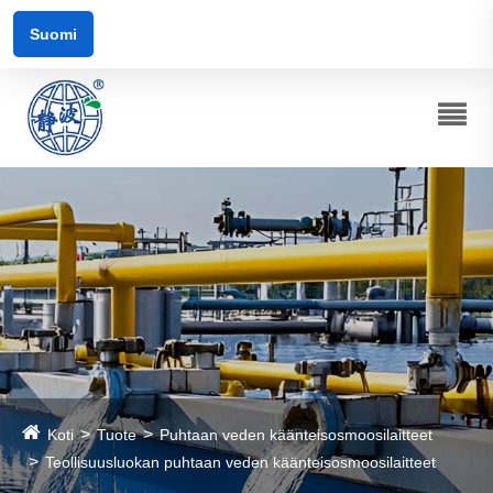
Suomi
Koti
Tuote
Puhtaan veden käänteisosmoosilaitteet
Teollisuusluokan puhtaan veden käänteisosmoosilaitteet