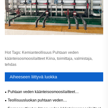
Hot Tags: Kemianteollisuus Puhtaan veden
käänteisosmoosilaitteet Kiina, toimittaja, valmistaja,
tehdas
Aiheeseen liittyvä luokka
Puhtaan veden käänteisosmoosilaitteet
elintarviketeollisuudelle
Teollisuusluokan puhtaan veden
käänteisosmoosilaitteet