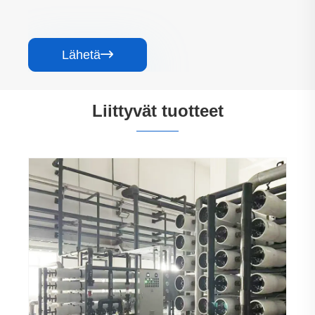
Lähetä

Liittyvät tuotteet
Elektroniikkatehtaan puhtaan veden
käänteisosmoosilaitteet
Katso lisää >>