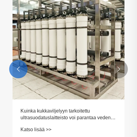
Kuinka juomaveden ultrasuodatuslaitteet
takaavat turvallisen ja puhtaan veden?
Katso lisää >>

