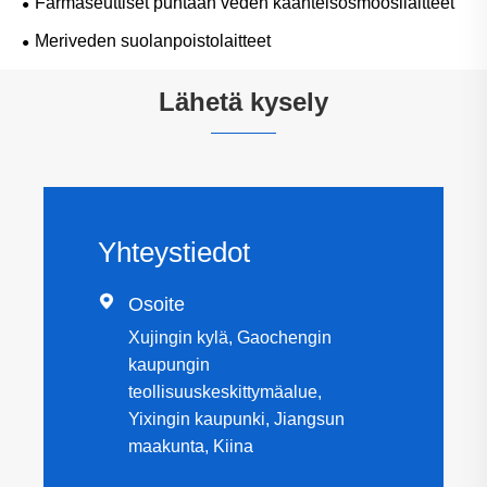
Farmaseuttiset puhtaan veden käänteisosmoosilaitteet
Meriveden suolanpoistolaitteet
Lähetä kysely
Yhteystiedot

Osoite
Xujingin kylä, Gaochengin
kaupungin
teollisuuskeskittymäalue,
Yixingin kaupunki, Jiangsun
maakunta, Kiina