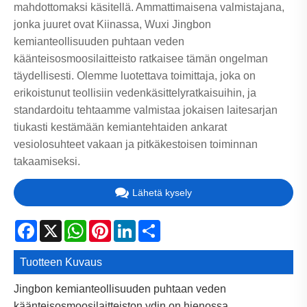
mahdottomaksi käsitellä. Ammattimaisena valmistajana,
jonka juuret ovat Kiinassa, Wuxi Jingbon
kemianteollisuuden puhtaan veden
käänteisosmoosilaitteisto ratkaisee tämän ongelman
täydellisesti. Olemme luotettava toimittaja, joka on
erikoistunut teollisiin vedenkäsittelyratkaisuihin, ja
standardoitu tehtaamme valmistaa jokaisen laitesarjan
tiukasti kestämään kemiantehtaiden ankarat
vesiolosuhteet vakaan ja pitkäkestoisen toiminnan
takaamiseksi.
Lähetä kysely
Facebook
X
WhatsApp
Pinterest
LinkedIn
Share
Tuotteen Kuvaus
Jingbon kemianteollisuuden puhtaan veden
käänteisosmoosilaitteiston ydin on hienossa