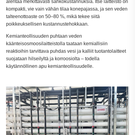
alentaa merkittävästi sähkökustannuksia. Itse laitteisto on
kompakti, vie vain vähän tilaa konepajassa, ja sen veden
talteenottoaste on 50–80 %, mikä tekee siitä
poikkeuksellisen kustannustehokkaan.
Kemianteollisuuden puhtaan veden
käänteisosmoosilaitteistolla taataan kemiallisiin
reaktioihin tarvittava puhdas vesi ja kalliit tuotantolaitteet
suojataan hilseilyltä ja korroosiolta – todella
käytännöllinen apu kemianteollisuudelle.