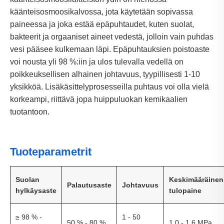
käänteisosmoosikalvossa, jota käytetään sopivassa
paineessa ja joka estää epäpuhtaudet, kuten suolat,
bakteerit ja orgaaniset aineet vedestä, jolloin vain puhdas
vesi pääsee kulkemaan läpi. Epäpuhtauksien poistoaste
voi nousta yli 98 %:iin ja ulos tulevalla vedellä on
poikkeuksellisen alhainen johtavuus, tyypillisesti 1-10
yksikköä. Lisäkäsittelyprosesseilla puhtaus voi olla vielä
korkeampi, riittävä jopa huippuluokan kemikaalien
tuotantoon.
Tuoteparametrit
Suolan
Keskimääräinen
Palautusaste
Johtavuus
hylkäysaste
tulopaine
≥ 98 % -
1 - 50
50 % - 80 %
1,0 - 1,6 MPa