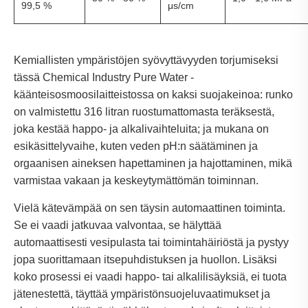
99,5 %
μs/cm
Kemiallisten ympäristöjen syövyttävyyden torjumiseksi
tässä Chemical Industry Pure Water -
käänteisosmoosilaitteistossa on kaksi suojakeinoa: runko
on valmistettu 316 litran ruostumattomasta teräksestä,
joka kestää happo- ja alkalivaihteluita; ja mukana on
esikäsittelyvaihe, kuten veden pH:n säätäminen ja
orgaanisen aineksen hapettaminen ja hajottaminen, mikä
varmistaa vakaan ja keskeytymättömän toiminnan.
Vielä kätevämpää on sen täysin automaattinen toiminta.
Se ei vaadi jatkuvaa valvontaa, se hälyttää
automaattisesti vesipulasta tai toimintahäiriöstä ja pystyy
jopa suorittamaan itsepuhdistuksen ja huollon. Lisäksi
koko prosessi ei vaadi happo- tai alkalilisäyksiä, ei tuota
jätenestettä, täyttää ympäristönsuojeluvaatimukset ja